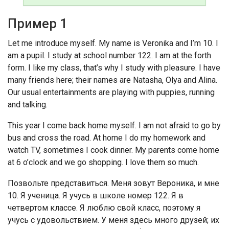
Пример 1
Let me introduce myself. My name is Veronika and I’m 10. I
am a pupil. I study at school number 122. I am at the forth
form. I like my class, that’s why I study with pleasure. I have
many friends here; their names are Natasha, Olya and Alina.
Our usual entertainments are playing with puppies, running
and talking.
This year I come back home myself. I am not afraid to go by
bus and cross the road. At home I do my homework and
watch TV, sometimes I cook dinner. My parents come home
at 6 o’clock and we go shopping. I love them so much.
Позвольте представиться. Меня зовут Вероника, и мне
10. Я ученица. Я учусь в школе номер 122. Я в
четвертом классе. Я люблю свой класс, поэтому я
учусь с удовольствием. У меня здесь много друзей; их