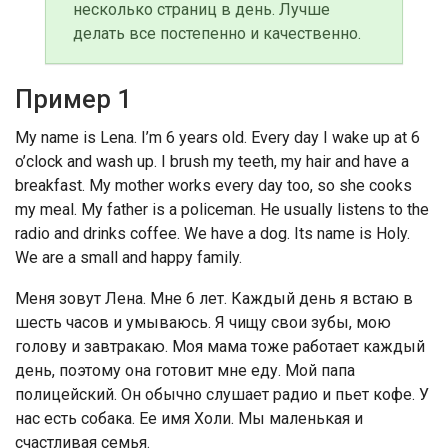
несколько страниц в день. Лучше
делать все постепенно и качественно.
Пример 1
My name is Lena. I’m 6 years old. Every day I wake up at 6
o’clock and wash up. I brush my teeth, my hair and have a
breakfast. My mother works every day too, so she cooks
my meal. My father is a policeman. He usually listens to the
radio and drinks coffee. We have a dog. Its name is Holy.
We are a small and happy family.
Меня зовут Лена. Мне 6 лет. Каждый день я встаю в
шесть часов и умываюсь. Я чищу свои зубы, мою
голову и завтракаю. Моя мама тоже работает каждый
день, поэтому она готовит мне еду. Мой папа
полицейский. Он обычно слушает радио и пьет кофе. У
нас есть собака. Ее имя Холи. Мы маленькая и
счастливая семья.