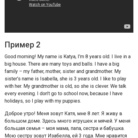
Пример 2
Good morning! My name is Katya, I’m 8 years old. I live in a
big house. There are many toys and balls. I have a big
family – my father, mother, sister and grandmother. My
sister’s name is Isabella, she is 3 years old. I like to play
with her. My grandmother is old, so she is clever. We talk
every evening. I don’t go to school now, because I have
holidays, so I play with my puppies.
Доброе утро! Меня зовут Катя, мне 8 лет. Я живу в
большом доме. Здесь много игрушек и мячей. У меня
большая семья – моя мама, папа, сестра и бабушка.
Мою сестру зовут Изабелла, ей 3 года. Мне нравится