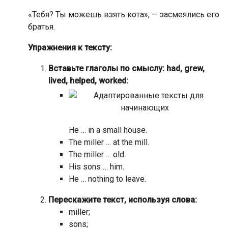
«Тебя? Ты можешь взять кота», — засмеялись его
братья.
Упражнения к тексту:
Вставьте глаголы по смыслу: had, grew,
lived, helped, worked:
He … in a small house.
The miller … at the mill.
The miller … old.
His sons … him.
He … nothing to leave.
Перескажите текст, используя слова:
miller;
sons;