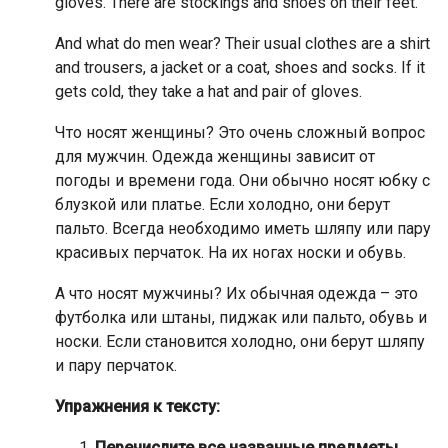
gloves. There are stockings and shoes on their feet.
And what do men wear? Their usual clothes are a shirt
and trousers, a jacket or a coat, shoes and socks. If it
gets cold, they take a hat and pair of gloves.
Что носят женщины? Это очень сложный вопрос
для мужчин. Одежда женщины зависит от
погоды и времени года. Они обычно носят юбку с
блузкой или платье. Если холодно, они берут
пальто. Всегда необходимо иметь шляпу или пару
красивых перчаток. На их ногах носки и обувь.
А что носят мужчины? Их обычная одежда – это
футболка или штаны, пиджак или пальто, обувь и
носки. Если становится холодно, они берут шляпу
и пару перчаток.
Упражнения к тексту:
Перечислите все названные предметы