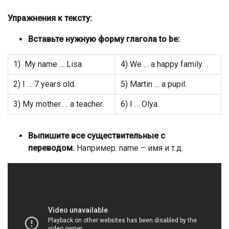
Упражнения к тексту:
Вставьте нужную форму глагола to be:
1) My name … Lisa.
4) We … a happy family.
2) I … 7 years old.
5) Martin … a pupil.
3) My mother … a teacher.
6) I … Olya.
Выпишите все существительные с
переводом.
Например: name – имя и т.д.