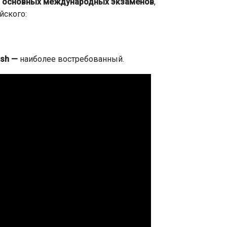
 основных международных экзаменов
,
йского:
ish
—
наиболее востребованный.