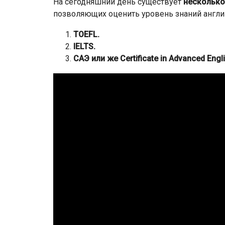
На сегодняшний день существует
несколько
позволяющих оценить уровень знаний англи
TOEFL.
IELTS.
САЭ или же Certificate in Advanced Engl