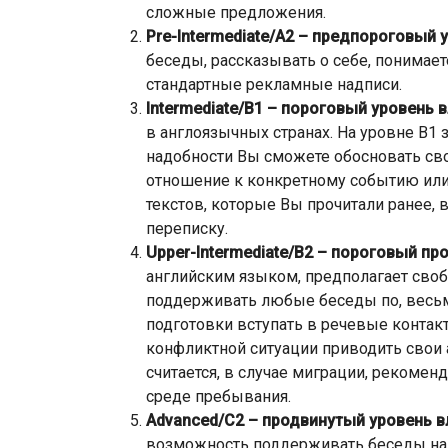
сложные предложения.
Pre-Intermediate/A2 – предпороговый 
беседы, рассказывать о себе, понимае
стандартные рекламные надписи.
Intermediate/B1 – пороговый уровень 
в англоязычных странах. На уровне B1 
надобности Вы сможете обосновать св
отношение к конкретному событию ил
текстов, которые Вы прочитали ранее, 
переписку.
Upper-Intermediate/B2 – пороговый пр
английским языком, предполагает сво
поддерживать любые беседы по, весьм
подготовки вступать в речевые контакт
конфликтной ситуации приводить свои 
считается, в случае миграции, рекоме
среде пребывания.
Advanced/C2 – продвинутый уровень 
возможность поддерживать беседы на 