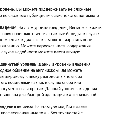
уровень.
Вы можете поддерживать не сложные
те не сложные публицистические тексты, понимаете
владения.
На этом уровне владения, Вы можете жить
знания позволяют вести активные беседы, в случае
ое мнение, в диалоге вы можете выразить свое
и явлению. Можете пересказывать содержания
в случае надобности можете вести личную
одвинутый уровень.
Данный уровень владения
бодное общение на английском, Вы можете
а широкому, списку разговорных тем, без
ы с носителями языка, в случае спора или
аргументы за и против. Данный уровень владения
ндованным для, быстрой адаптации в англоязычной
владения языком.
На этом уровне, Вы имеете
профессиональные темы без трудностей с