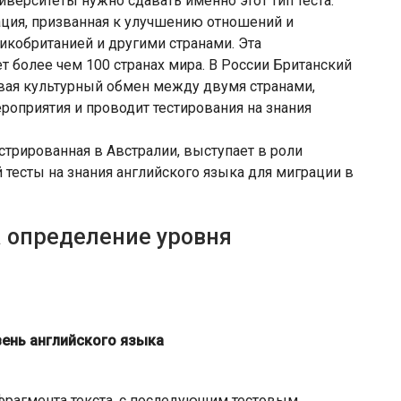
иверситеты нужно сдавать именно этот тип теста.
ация, призванная к улучшению отношений и
кобританией и другими странами. Эта
т более чем 100 странах мира. В России Британский
вивая культурный обмен между двумя странами,
оприятия и проводит тестирования на знания
стрированная в Австралии, выступает в роли
тесты на знания английского языка для миграции в
а определение уровня
фрагмента текста, с последующим тестовым