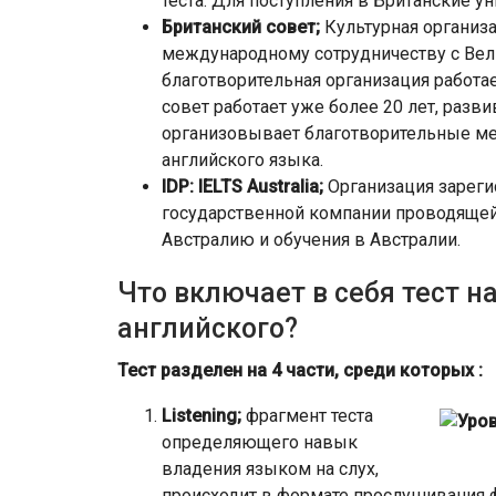
теста. Для поступления в Британские ун
Британский совет;
Культурная организ
международному сотрудничеству с Вели
благотворительная организация работае
совет работает уже более 20 лет, раз
организовывает благотворительные мер
английского языка.
IDP: IELTS Australia;
Организация зареги
государственной компании проводящей 
Австралию и обучения в Австралии.
Что включает в себя тест н
английского?
Тест разделен на 4 части, среди которых :
Listening;
фрагмент теста
определяющего навык
владения языком на слух,
происходит в формате прослушивания 