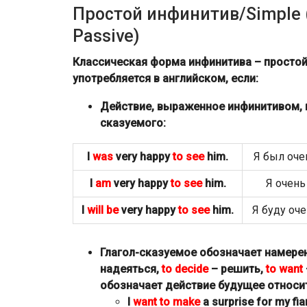
Простой инфинитив/Simple (Ind
Passive)
Классическая форма инфинитива – простой,
употребляется в английском, если:
Действие, выраженное инфинитивом, п
сказуемого:
I
was
very happy
to see
him.
Я был оче
I
am
very happy
to see
him.
Я очень
I
will be
very happy
to see
him.
Я буду оче
Глагол-сказуемое обозначает намерен
надеяться,
to decide
– решить,
to want
обозначает действие будущее относит
I
want to
make
a surprise for my fia