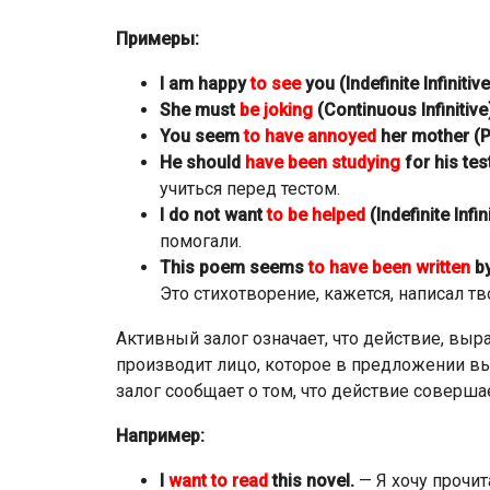
Примеры:
I am happy
to see
you (Indefinite Infinitive
She must
be joking
(Continuous Infinitive
You seem
to have annoyed
her mother (Pe
He should
have been studying
for his tes
учиться перед тестом.
I do not want
to be helped
(Indefinite Infi
помогали.
This poem seems
to have been written
by
Это стихотворение, кажется, написал тв
Активный залог означает, что действие, вы
производит лицо, которое в предложении в
залог сообщает о том, что действие соверша
Например:
I
want to read
this novel.
— Я хочу прочит