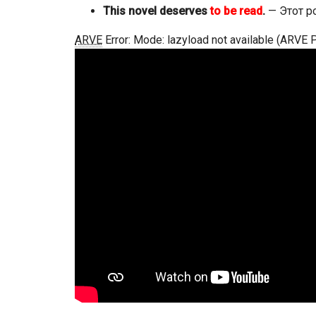
This novel deserves
to be read
.
— Этот р
ARVE
Error: Mode: lazyload not available (ARVE 