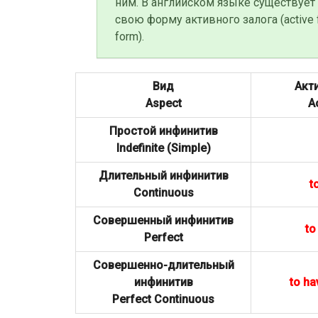
ним. В английском языке существует
свою форму активного залога (active 
form).
Вид
Акт
Aspect
A
Простой инфинитив
Indefinite (Simple)
Длительный инфинитив
t
Continuous
Совершенный инфинитив
to
Perfect
Совершенно-длительный
инфинитив
to ha
Perfect Continuous