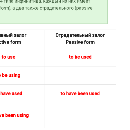
 4 типа инфинитива, каждый из них имеет
form), а два также страдательного (passive
ивный залог
Страдательный залог
ctive form
Passive form
to use
to be used
o be using
 have used
to have been used
ve been using