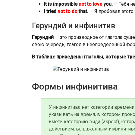
It is impossible
not to love
you.
— Тебя н
I tried
not to do
that.
— Я пробовал этого 
Герундий и инфинитив
Герундий
— это производное от глагола сущ
свою очередь, глагол в неопределенной фор
В таблице приведены глаголы, которые тре
Формы инфинитива
У инфинитива нет категории времени (
указывать на время, в котором прои
иметь категорию вида (aspect), кот
действием, выраженным инфинитивом