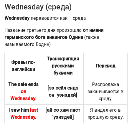
Wednesday (среда)
Wednesday
переводится как – среда.
Название третьего дня произошло
от имени
германского бога викингов Одина
(также
называемого Водин).
Транскрипция
Фразы по-
русскими
Перевод
английски
буквами
The sale ends
Распродажа
[зэ сейл ендз
on
заканчивается в
он ˈуэнздей]
Wednesday
.
среду.
I saw him
last
[ай со хим ласт
Я видел его в
Wednesday
.
ˈуэнздей]
прошлую среду.