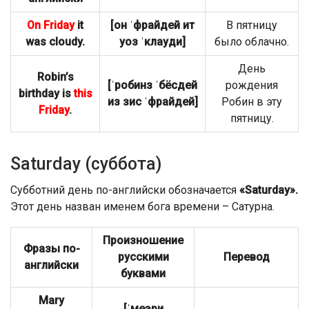
On Friday
it
[он ˈфрайдей ит
В пятницу
was cloudy.
уоз ˈклaуди]
было облачно.
День
Robin’s
[ˈробинз ˈбёсдей
рождения
birthday is
this
из зис ˈфрайдей]
Робин в эту
Friday
.
пятницу.
Saturday (суббота)
Субботний день по-английски обозначается
«Saturday».
Этот день назван именем бога времени – Сатурна.
Произношение
Фразы по-
русскими
Перевод
английски
буквами
Mary
[ˈмеэри