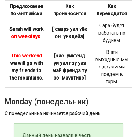
Предложение
Как
Как
по-английски
произносится
переводится
Сара будет
Sarah will work
[ˈсеэрэ уил уёк
работать по
on weekdays
.
он ˈуикдейз]
будням.
В эти
This weekend
[зис ˈуикˈенд
выходные мы
we will go with
уи уил гоу уиз
с друзьями
my friends to
май френдз ту
поедем в
the mountains.
зэ ˈмaунтинз]
горы.
Monday (понедельник)
С понедельника начинается рабочий день.
Данный день назвали в честь