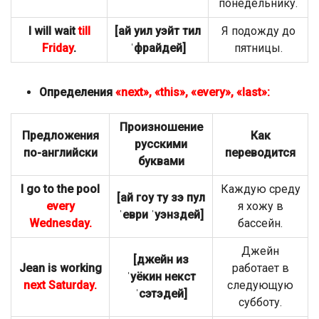
понедельнику.
I will wait
till
[ай уил уэйт тил
Я подожду до
Friday
.
ˈфрайдей]
пятницы.
Определения
«next», «this», «every», «last»:
Произношение
Предложения
Как
русскими
по-английски
переводится
буквами
I go to the pool
Каждую среду
[ай гоу ту зэ пул
every
я хожу в
ˈеври ˈуэнздей]
Wednesday.
бассейн.
Джейн
[джейн из
Jean is working
работает в
ˈуёкин некст
next Saturday.
следующую
ˈсэтэдей]
субботу.