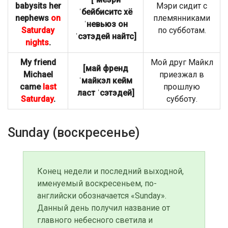
babysits her
Мэри сидит с
ˈбейбиситс хё
nephews
on
племянниками
ˈневьюз он
Saturday
по субботам.
ˈсэтэдей найтс]
nights
.
My friend
Мой друг Майкл
[май френд
Michael
приезжал в
ˈмайкэл кейм
came
last
прошлую
ласт ˈсэтэдей]
Saturday
.
субботу.
Sunday (воскресенье)
Конец недели и последний выходной,
именуемый воскресеньем, по-
английски обозначается «Sunday».
Данный день получил название от
главного небесного светила и