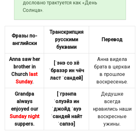
дословно трактуется как «День
Солнца».
Транскрипция
Фразы по-
русскими
Перевод
английски
буквами
Anna saw her
Анна видела
[ˈэнэ со хё
brother in
брата в церкви
ˈбразэр ин чёч
Church
last
в прошлое
ласт ˈсандей]
Sunday
.
воскресенье.
Grandpa
[ˈгрэнпа
Дедушке
always
ˈолуэйз ин
всегда
enjoyed our
ˈджойд ˈaуэ
нравились наши
Sunday night
ˈсандей найт
воскресные
suppers.
ˈсапэз]
ужины.