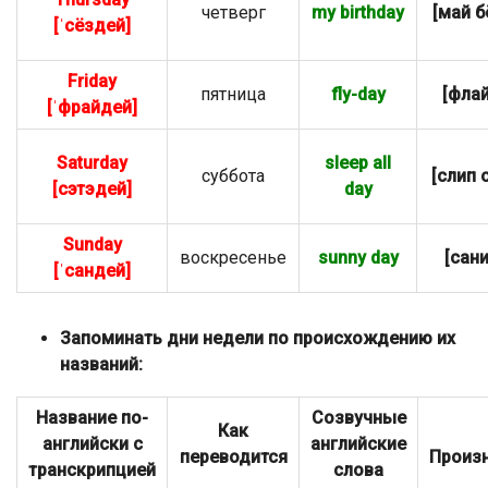
четверг
my birthday
[май б
[ˈсёздей]
Friday
пятница
fly-day
[флай
[ˈфрайдей]
Saturday
sleep all
суббота
[слип 
[сэтэдей]
day
Sunday
воскресенье
sunny day
[сани
[ˈсандей]
Запоминать дни недели по происхождению их
названий:
Название
по-
Созвучные
Как
английски с
английские
переводится
Произ
транскрипцией
слова