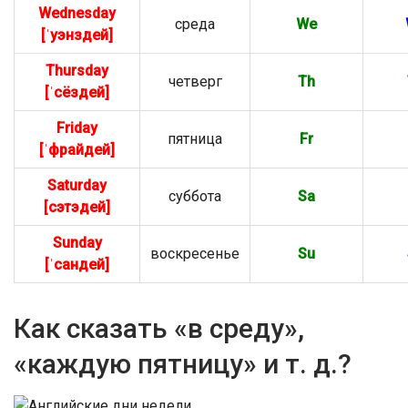
Wednesday
среда
We
[ˈуэнздей]
Thursday
четверг
Th
[ˈсёздей]
Friday
пятница
Fr
[ˈфрайдей]
Saturday
суббота
Sa
[сэтэдей]
Sunday
воскресенье
Su
[ˈсандей]
Как сказать «в среду»,
«каждую пятницу» и т. д.?