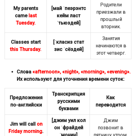
Родители
My parents
[май ˈпеэрэнтс
приезжали в
came
last
кейм ласт
прошлый
Tuesday.
ˈтьюздей]
вторник.
Занятия
Classes start
[ˈкласиз стат
начинаются в
this Thursday.
зис ˈсёздей]
этот четверг.
Слова
«afternoon», «night», «morning», «evening».
Их используют для уточнения времени суток:
Транскрипция
Предложения
Как
русскими
по-английски
переводится
буквами
[джим уил кол
Джим
Jim will call
on
он ˈфрайдей
позвонит в
Friday morning
.
ˈмонин]
пятницу утром.