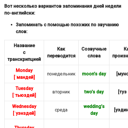
Вот несколько вариантов запоминания дней недели
по-английски:
Запоминать с помощью похожих по звучанию
слов:
Название
Как
Созвучные
К
с
переводится
слова
произн
транскрипцией
Monday
понедельник
moon’s day
[мунс
[ˈмандей]
Tuesday
вторник
two’s day
[туз
[ˈтьюздей]
Wednesday
wedding’s
среда
[уэдин
[ˈуэнздей]
day
Thursday