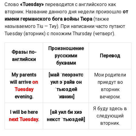
Слово
«Tuesday»
переводится с английского как
вторник. Название данного дня недели произошло
от
имени германского бога войны Тюра
(также
называемого Tiu — Тиу). При написании часто путают
Tuesday (вторник) с похожим Thursday (четверг).
Произношение
Фразы по-
русскими
Перевод
английски
буквами
My parents
[май ˈпеэрэнтс
Мои родители
will arrive
on
уил эˈрайв он
приедут во
Tuesday
ˈтьюздей
вторник
evening.
ˈивнин]
вечером.
Я буду здесь в
I will be here
[ай уил би хиэ
следующий
next Tuesday
.
некст ˈтьюздей]
вторник.