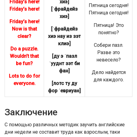
Friday’s here!
хиэ]
Пятница сегодня!
Friday’s here!
[ˈфрайдейз
Пятница сегодня!
хиэ]
Friday’s here!
Пятница! Это
Now is that
[ˈфрайдейз
понятно?
clear?
хиэ нaу из зэт
клиэ]
Собери пазл.
Do a puzzle.
Разве это
Wouldn’t that
[ду э ˈпазл
невесело?
be fun?
ˈууднт зэт би
фан]
Дело найдется
Lots to do for
для каждого.
everyone.
[лотс ту ду
фор ˈевриуан]
Заключение
С помощью различных методик заучить английские
дни недели не составит труда как взрослым, таки