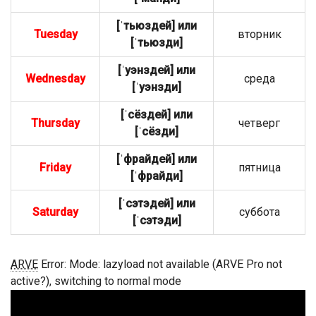
[ˈтьюздей] или
Tuesday
вторник
[ˈтьюзди]
[ˈуэнздей] или
Wednesday
среда
[ˈуэнзди]
[ˈсёздей] или
Thursday
четверг
[ˈсёзди]
[ˈфрайдей] или
Friday
пятница
[ˈфрайди]
[ˈсэтэдей] или
Saturday
суббота
[ˈсэтэди]
ARVE
Error: Mode: lazyload not available (ARVE Pro not
active?), switching to normal mode