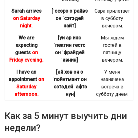
Sarah arrives
[ˈсеэрэ эˈрайвз
Сара прилетает
on Saturday
он ˈсэтэдей
в субботу
night.
найт]
вечером.
We are
[уи ар икс
Мы ждем
expecting
ˈпектин гестс
гостей в
guests
on
он ˈфрайдей
пятницу
Friday evening.
ˈивнин]
вечером.
I have an
[ай хэв эн э
У меня
appointment
on
ˈпойнтмэнт он
назначена
Saturday
ˈсэтэдей ˈафтэ
встреча в
afternoon.
ˈнун]
субботу днем.
Как за 5 минут выучить дни
недели?