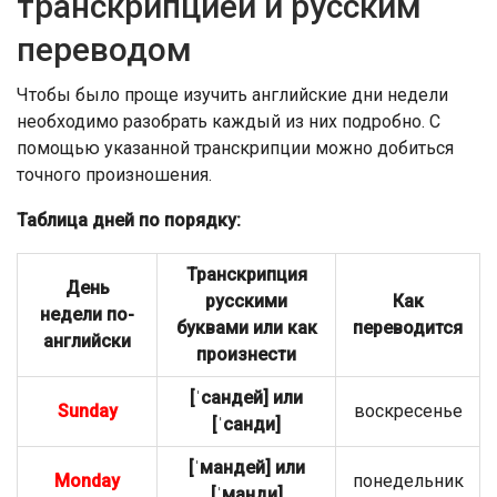
транскрипцией и русским
переводом
Чтобы было проще изучить английские дни недели
необходимо разобрать каждый из них подробно. С
помощью указанной транскрипции можно добиться
точного произношения.
Таблица дней по порядку:
Транскрипция
День
русскими
Как
недели
по-
буквами или как
переводится
английски
произнести
[ˈсандей] или
Sunday
воскресенье
[ˈсанди]
[ˈмандей] или
Monday
понедельник
[ˈманди]