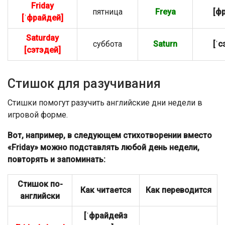
Friday
пятница
Freya
[ф
[ˈфрайдей]
Saturday
суббота
Saturn
[ˈс
[сэтэдей]
Стишок для разучивания
Стишки помогут разучить английские дни недели в
игровой форме.
Вот, например, в следующем стихотворении вместо
«Friday» можно подставлять любой день недели,
повторять и запоминать:
Стишок по-
Как читается
Как переводится
английски
[ˈфрайдейз