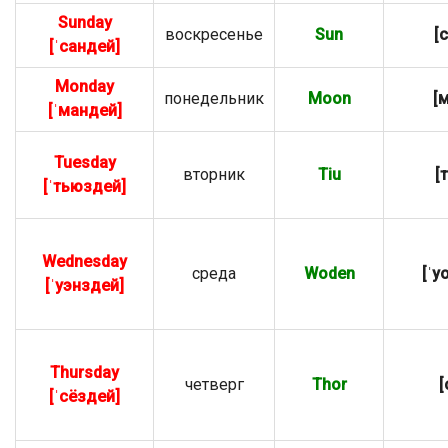
Sunday
воскресенье
Sun
[
[ˈсандей]
Monday
понедельник
Moon
[
[ˈмандей]
Tuesday
вторник
Tiu
[
[ˈтьюздей]
Wednesday
среда
Woden
[ˈу
[ˈуэнздей]
Thursday
четверг
Thor
[
[ˈсёздей]