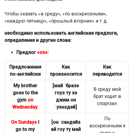
Чтобы сказать «в среду», «по воскресеньям»,
«каждую пятницу», «прошлый вторник» и т. д.
необходимо использовать английские предлоги,
определения и другие слова:
Предлог
«on»:
Предложения
Как
Как
по-английски
произносится
переводится
My brother
[май ˈбразэ
В среду мой
goes to the
гоуз ту зэ
брат ходит в
gym
on
джим он
спортзал.
Wednesday.
ˈуэнздей]
По
On Sundays
I
[он ˈсандейз
воскресеньям я
go to my
ай гоу ту май
хожу к