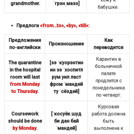
grandmother.
ˈгрэнˌмазэ]
бабушке.
Предлоги
«from…to», «by», «till»:
Предложения
Как
Произношение
по-английски
переводится
Карантин в
The quarantine
[зэ ˈкуорэнтин
больничной
in the hospital
ин зэ ˈхоспитл
палате
room will last
рум уил ласт
продлится с
from Monday
фром ˈмандей
понедельника
to Thursday.
ту ˈсёздей]
по четверг.
Курсовая
Coursework
[ˈкосуёк шуд
работа должна
should be done
би дан бай
быть
by Monday.
ˈмандей]
выполнена к