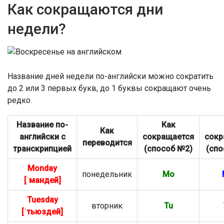
Как сокращаются дни
недели?
Название дней недели по-английски можно сократить
до 2 или 3 первых букв, до 1 буквы сокращают очень
редко.
Название
по-
Как
Как
английски с
сокращается
сокр
переводится
транскрипцией
(способ №2)
(спо
Monday
понедельник
Mo
[ˈмандей]
Tuesday
вторник
Tu
[ˈтьюздей]