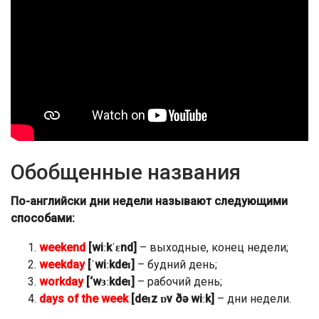
Обобщенные названия
По-английски дни недели называют следующими
способами:
weekend
[wiːkˈɛnd]
– выходные, конец недели;
weekday
[ˈwiːkdeɪ]
– будний день;
workday
[‘wɜːkdeɪ]
– рабочий день;
days of the week
[deɪz ɒv ðə wiːk]
– дни недели.