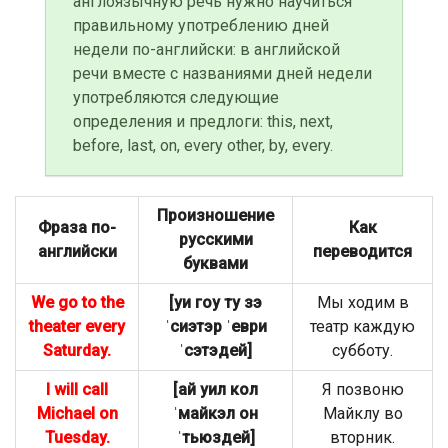
англоязычную речь нужно научиться
правильному употреблению дней
недели по-английски: в английской
речи вместе с названиями дней недели
употребляются следующие
определения и предлоги: this, next,
before, last, on, every other, by, every.
Произношение
Фраза по-
Как
русскими
английски
переводится
буквами
We go to the
[уи гоу ту зэ
Мы ходим в
theater every
ˈсиэтэр ˈеври
театр каждую
Saturday.
ˈсэтэдей]
субботу.
I will call
[ай уил кол
Я позвоню
Michael on
ˈмайкэл он
Майклу во
Tuesday.
ˈтьюздей]
вторник.