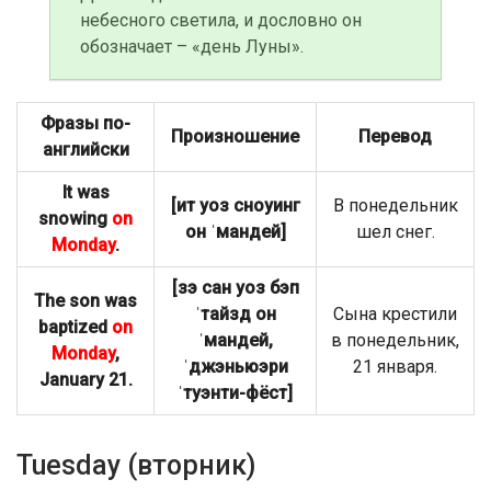
небесного светила, и дословно он
обозначает – «день Луны».
Фразы по-
Произношение
Перевод
английски
It was
[ит уоз сноуинг
В понедельник
snowing
on
он ˈмандей]
шел снег.
Monday
.
[зэ сан уоз бэп
The son was
ˈтайзд он
Сына крестили
baptized
on
ˈмандей,
в понедельник,
Monday
,
ˈджэньюэри
21 января.
January 21.
ˈтуэнти-фёст]
Tuesday (вторник)