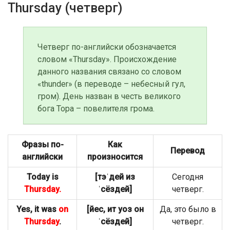
Thursday (четверг)
Четверг по-английски обозначается
словом «Thursday». Происхождение
данного названия связано со словом
«thunder» (в переводе – небесный гул,
гром). День назван в честь великого
бога Тора – повелителя грома.
Фразы по-
Как
Перевод
английски
произносится
Today is
[тэˈдей из
Сегодня
Thursday.
ˈсёздей]
четверг.
Yes, it was
on
[йес, ит уоз он
Да, это было в
Thursday
.
ˈсёздей]
четверг.