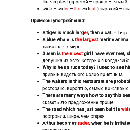
the simplest (простой – проще – самый 
wide – wid
er
–
the
wid
est
(широкий – шир
Примеры употребления:
A tiger is much larg
er
, than a cat.
– Тигр 
A blue whale is
the largest
marine animal 
животное в мире.
Susan is
the nicest
girl I have ever met, 
девушка из всех, которых я когда-либо 
Why is he so rude today? I used to see h
привык видеть его более приятным.
The waiters in this restaurant are probab
ресторане, вероятно, самые вежливые 
There are many ways how to say this se
сказать это предложение проще.
The road which has just been built is
wid
построили, шире, чем старая.
Arthur becomes
ruder
, when he is irritate