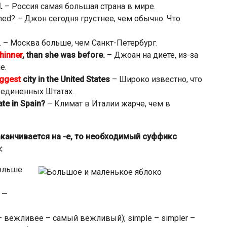
.
– Россия самая большая страна в мире.
ppened? – Джон сегодня грустнее, чем обычно. Что
. – Москва больше, чем Санкт-Петербург.
thinner
, than she was before.
– Джоан на диете, из-за
е.
iggest
city in the United States
– Широко известно, что
единенных Штатах.
ate in Spain?
– Климат в Италии жарче, чем в
канчивается на -e, то необходимый суффикс
:
ольше
 —
вежливее – самый вежливый); simple – simpler –