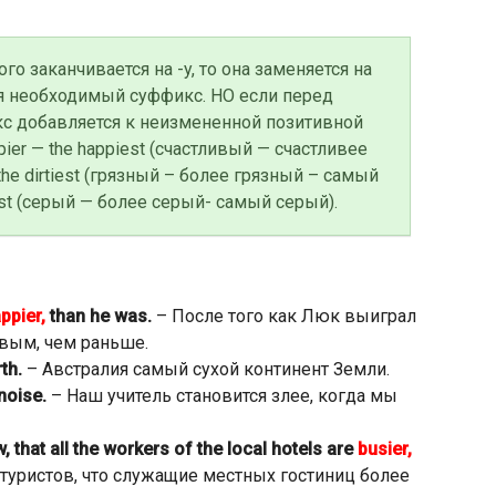
о заканчивается на -y, то она заменяется на
я необходимый суффикс. НО если перед
икс добавляется к неизмененной позитивной
ier — the happiest (счастливый — счастливее
 the dirtiest (грязный – более грязный – самый
yest (серый — более серый- самый серый).
ppier,
than he was.
– После того как Люк выиграл
ивым, чем раньше.
th.
– Австралия самый сухой континент Земли.
noise.
– Наш учитель становится злее, когда мы
, that all the workers of the local hotels are
busier,
 туристов, что служащие местных гостиниц более