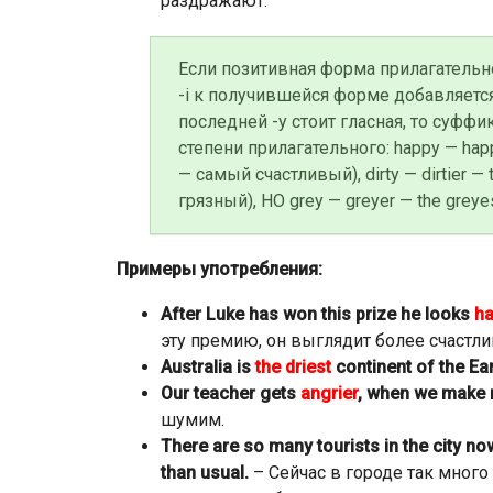
раздражают.
Если позитивная форма прилагательног
-i к получившейся форме добавляетс
последней -y стоит гласная, то суфф
степени прилагательного: happy — happ
— самый счастливый), dirty — dirtier —
грязный), НО grey — greyer — the gre
Примеры употребления:
After Luke has won this prize he looks
ha
эту премию, он выглядит более счастл
Australia is
the driest
continent of the Ear
Our teacher gets
angrier
, when we make 
шумим.
There are so many tourists in the city now
than usual.
– Сейчас в городе так много