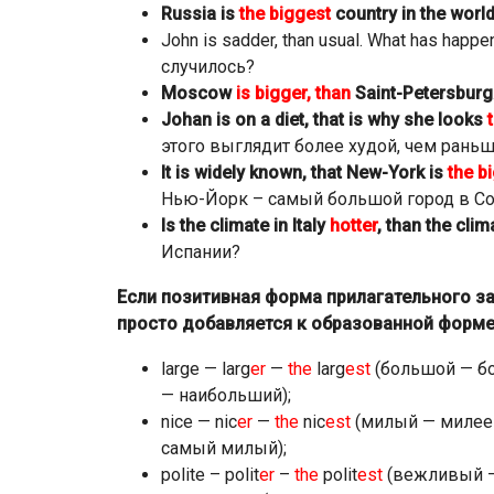
Russia is
the biggest
country in the world
John is sadder, than usual. What has ha
случилось?
Moscow
is bigger, than
Saint-Petersburg
Johan is on a diet, that is why she looks
этого выглядит более худой, чем раньш
It is widely known, that New-York is
the b
Нью-Йорк – самый большой город в Со
Is the climate in Italy
hotter
, than the clim
Испании?
Если позитивная форма прилагательного за
просто добавляется к образованной форме
large — larg
er
—
the
larg
est
(большой — б
— наибольший);
nice — nic
er
—
the
nic
est
(милый — милее
самый милый);
polite – polit
er
–
the
polit
est
(вежливый – 