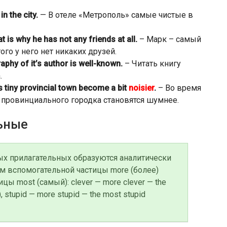
n the city.
— В отеле «Метрополь» самые чистые в
at is why he has not any friends at all.
– Марк – самый
ого у него нет никаких друзей.
aphy of it’s author is well-known.
– Читать книгу
.
is tiny provincial town become a bit
noisier
.
– Во время
 провинциального городка становятся шумнее.
ьные
х прилагательных образуются аналитически
м вспомогательной частицы more (более)
цы most (самый): clever — more clever — the
 stupid — more stupid — the most stupid