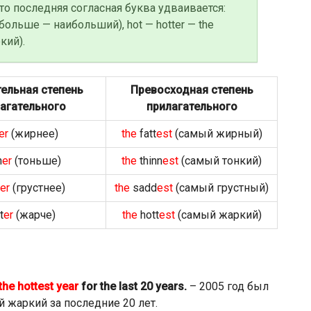
 то последняя согласная буква удваивается:
 больше — наибольший), hot — hotter — the
кий).
ельная степень
Превосходная степень
агательного
прилагательного
er
(жирнее)
the
fatt
est
(самый жирный)
n
er
(тоньше)
the
thinn
est
(самый тонкий)
er
(грустнее)
the
sadd
est
(самый грустный)
t
er
(жарче)
the
hott
est
(самый жаркий)
the hottest year
for the last 20 years.
– 2005 год был
 жаркий за последние 20 лет.