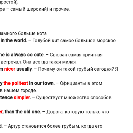
простой);
е – самый широкий) и прочие.
намного больше кота.
in the world.
– Голубой кит самое большое морское
she is always so cute.
– Сьюзан самая приятная
встречал. Она всегда такая милая.
im
nicer
usually
. – Почему он такой грубый сегодня? Я
ly
the politest
in our town.
– Официанты в этом
в нашем городе.
ntence
simpler
.
– Существует множество способов
er
, than the old one.
– Дорога, которую только что
d.
– Артур становится более грубым, когда его