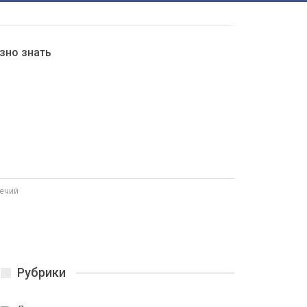
зно знать
речий
Рубрики