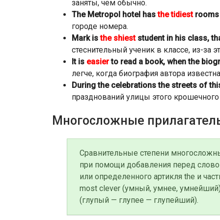
заняты, чем обычно.
The Metropol hotel has
the tidiest
rooms i
городе номера.
Mark is
the shiest
student in his class, th
стеснительный ученик в классе, из-за эт
It is
easier
to read a book, when the biogr
легче, когда биография автора известна
During the celebrations the streets of th
празднований улицы этого крошечного
Многосложные прилагател
Сравнительные степени многосложны
при помощи добавления перед слово
или определенного артикля the и части
most clever (умный, умнее, умнейший),
(глупый — глупее — глупейший).