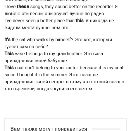
I love
these
songs, they sound better on the recorder. Я
люблю эти песни, они звучат лучше по радио.
I’ve never seen a better place than
this
. Я никогда не
видела места лучше, чем это.
It’s
the cat who walks by himself? Это кот, который
гуляет сам по себе?
This
vase belongs to my grandmother. Это ваза
принадлежит моей бабушке.
This
coat don’t belong to your sister, because it is my coat
since I bought it in the summer. Этот плащ не
принадлежит твоей сестре, потому что это мой плащ с
того времени, когда я купила его летом.
Вам также могут понравиться