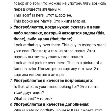
говорит о том, что можно не употреблять артикль
перед существительным:
This scarf is hers. Этот шарф ее.
This books are Mary’s. Это книги Марии.
Употребляются, когда нужно сказать о вещи
либо человеке, который находится рядом (
this,
these
), либо вдали (
that, those
):
Look at
that
guy over there. This guy is trying to steal
your coat. Посмотри там на этого парня. Этот
парень пытается украсть твое пальто.
Look at that picture over there. This is a picture of a
famous avtor. Посмотри на картину вот там. Это
картина известного автора.
Употребляется в качестве подлежащего:
Is that what is your friend looking for? Это то что
твой друг ищет?
What is that? Что это?
Употребляется в качестве дополнения:
Why is Katy doing
that
? Почему Катя делает это?