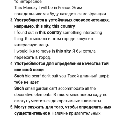
то интересное.
This Monday I will be in France. Этим
понедельником я буду находиться во Франции.
Употребляется в устойчивых словосочетаниях,
например, this sity, this country
:
I found out in
this country
something interesting
thing. Я отыскала в этом городе какую-то
интересную вещь.
I would like to move in
this sity
. Я бы хотела
переехать в город.
Употребляются для определения качества той
или иной вещи:
Such
big scarf don’t suit you. Такой длинный шарф
тебе не идет.
Such
small garden can’t accommodate all the
decorative elements. В таком маленьком саду не
смогут уместиться декоративные элементы.
Могут служить для того, чтобы определить имя
существительное
. Наличие прилагательных