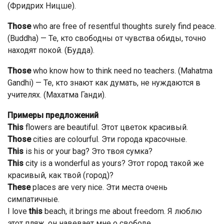
(Фридрих Ницше).
Those
who are free of resentful thoughts surely find peace.
(Buddha) — Те, кто свободны от чувства обиды, точно
находят покой. (Будда).
Those
who know how to think need no teachers. (Mahatma
Gandhi) — Те, кто знают как думать, не нуждаются в
учителях. (Махатма Ганди).
Примеры предложений
This
flowers are beautiful. Этот цветок красивый.
Those
cities are colourful. Эти города красочные.
This
is his or your bag? Это твоя сумка?
This
city is a wonderful as yours? Этот город такой же
красивый, как твой (город)?
These
places are very nice. Эти места очень
симпатичные.
I love
this
beach, it brings me about freedom. Я люблю
этот пляж, он навевает мне о свободе.