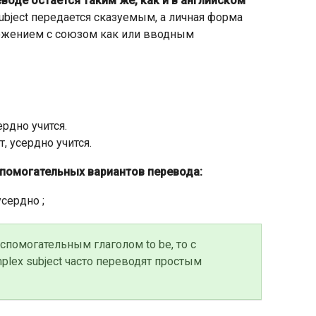
воде остается таким же, как и в английском
ubject передается сказуемым, а личная форма
ожением с союзом как или вводным
ердно учится.
т, усердно учится.
помогательных вариантов перевода:
усердно ;
спомогательным глаголом to be, то с
plex subject часто переводят простым