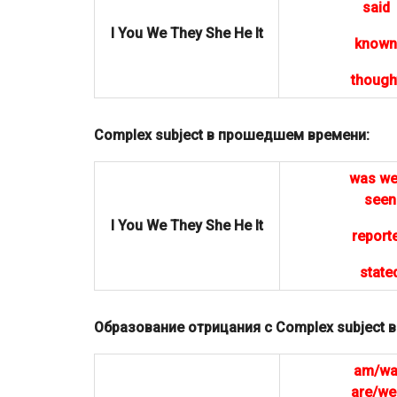
said
I You We They She He It
known
though
Сomplex subject в прошедшем времени:
was we
seen
I You We They She He It
report
state
Образование отрицания с Сomplex subject
am/w
are/we