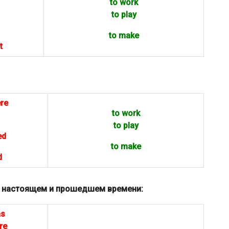
to work
to play
to make
t
re
to work
to play
ed
to make
d
 в настоящем и прошедшем времени:
as
re