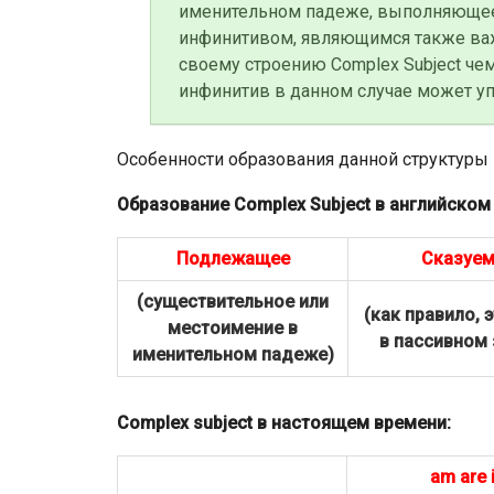
именительном падеже, выполняющее
инфинитивом, являющимся также важ
своему строению Complex Subject че
инфинитив в данном случае может уп
Особенности образования данной структуры 
Образование Complex Subject в английском
Подлежащее
Сказуе
(существительное или
(как правило, 
местоимение в
в пассивном 
именительном падеже)
Сomplex subject в настоящем времени:
am are 