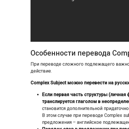
Особенности перевода Сompl
При переводе сложного подлежащего важно п
действие.
Сomplex Subject можно перевести на русск
Если первая часть структуры (личная
транслируется глаголом в неопредел
становится дополнительной придаточной
В этом случае при переводе Сomplex su
предложения – английское подлежащее,