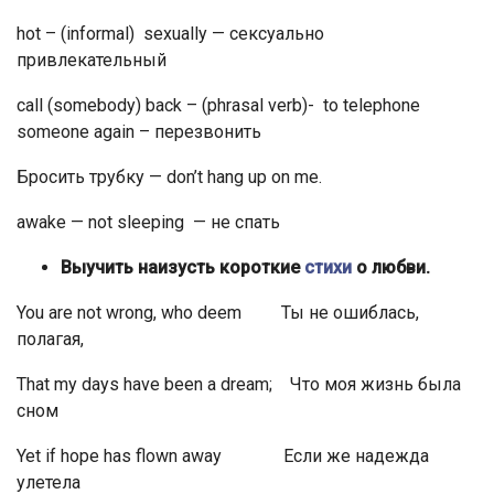
hot – (informal) sexually — сексуально
привлекательный
call (somebody) back – (phrasal verb)- to telephone
someone again – перезвонить
Бросить трубку — don’t hang up on me.
awake — not sleeping — не спать
Выучить наизусть короткие
стихи
о любви.
You are not wrong, who deem Ты не ошиблась,
полагая,
That my days have been a dream; Что моя жизнь была
сном
Yet if hope has flown away Если же надежда
улетела