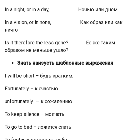
In a night, or in a day, Ночью или днем
In a vision, or in none, Как образ или как
ничто
Is it therefore the less gone? Ее же таким
образом не меньше ушло?
Знать наизусть шаблонные выражения
I will be short – будь кратким.
Fortunately – к счастью
unfortunately — к сожалению
To keep silence – молчать
To go to bed – ложится спать
To feel – чувствовать себя.