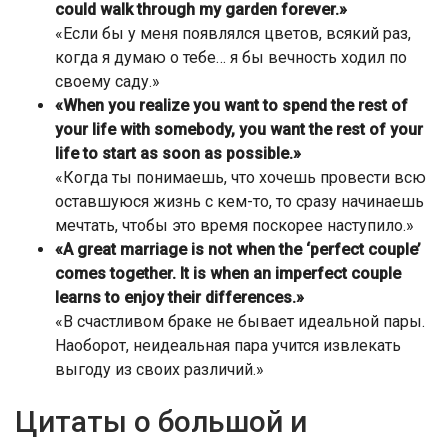
could walk through my garden forever.»
«Если бы у меня появлялся цветов, всякий раз,
когда я думаю о тебе… я бы вечность ходил по
своему саду.»
«When you realize you want to spend the rest of
your life with somebody, you want the rest of your
life to start as soon as possible.»
«Когда ты понимаешь, что хочешь провести всю
оставшуюся жизнь с кем-то, то сразу начинаешь
мечтать, чтобы это время поскорее наступило.»
«A great marriage is not when the ‘perfect couple’
comes together. It is when an imperfect couple
learns to enjoy their differences.»
«В счастливом браке не бывает идеальной пары.
Наоборот, неидеальная пара учится извлекать
выгоду из своих различий.»
Цитаты о большой и