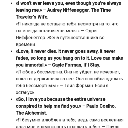
«I won’t ever leave you, even though you’re always
leaving me.» – Audrey Niffenegger. The Time
Traveler’s Wife.
«Я никогда не оставлю тебя, несмотря на то, что
ты всегда оставляешь меня.» — Одри
Ниффенеггер. Жена путешественника во
времени.
«Love, it never dies. It never goes away, it never
fades, so long as you hang on to it. Love can make
you immortal.» – Gayle Forman, If I Stay.
«Любовь бессмертна. Она не уйдет, не исчезнет,
пока ты держишься за нее. Она способна сделать
тебя бессмертным.» — Гейл Форман. Если я
останусь.
«So, I love you because the entire universe
conspired to help me find you.» – Paulo Coelho,
The Alchemist.
«Я безумно влюблен в тебя, ведь сама вселенная
дала мне возможность отыскать тебя.» — Пауло