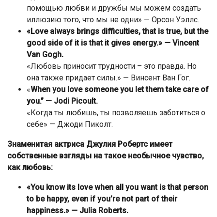
помощью любви и дружбы мы можем создать
иллюзию того, что мы не одни» — Орсон Уэллс.
«Love always brings difficulties, that is true, but the
good side of it is that it gives energy.» — Vincent
Van Gogh.
«Любовь приносит трудности – это правда. Но
она также придает силы.» — Винсент Ван Гог.
«
When you love someone you let them take care of
you.” — Jodi Picoult.
«Когда ты любишь, ты позволяешь заботиться о
себе» — Джоди Пиколт.
Знаменитая актриса Джулия Робертс имеет
собственные взгляды на такое необычное чувство,
как любовь:
«You know its love when all you want is that person
to be happy, even if you’re not part of their
happiness.» — Julia Roberts.