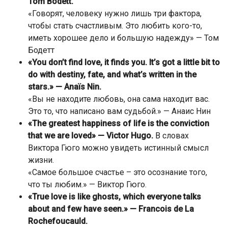
Tom Bodett.
«Говорят, человеку нужно лишь три фактора,
чтобы стать счастливым. Это любить кого-то,
иметь хорошее дело и большую надежду» — Том
Бодетт
«You don’t find love, it finds you. It’s got a little bit to
do with destiny, fate, and what’s written in the
stars.» — Anaïs Nin.
«Вы не находите любовь, она сама находит вас.
Это то, что написано вам судьбой.» — Анаис Нин
«The greatest happiness of life is the conviction
that we are loved» — Victor Hugo.
В словах
Виктора Гюго можно увидеть истинный смысл
жизни.
«Самое большое счастье – это осознание того,
что ты любим.» — Виктор Гюго.
«True love is like ghosts, which everyone talks
about and few have seen.» — Francois de La
Rochefoucauld.