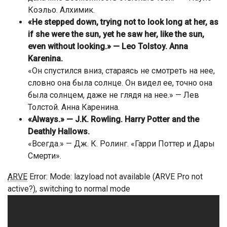
Коэльо. Алхимик.
«He stepped down, trying not to look long at her, as
if she were the sun, yet he saw her, like the sun,
even without looking.» — Leo Tolstoy. Anna
Karenina.
«Он спустился вниз, стараясь не смотреть на нее,
словно она была солнце. Он видел ее, точно она
была солнцем, даже не глядя на нее.» — Лев
Толстой. Анна Каренина.
«Always.» — J.K. Rowling. Harry Potter and the
Deathly Hallows.
«Всегда.» — Дж. К. Ролинг. «Гарри Поттер и Дары
Смерти».
ARVE
Error: Mode: lazyload not available (ARVE Pro not
active?), switching to normal mode