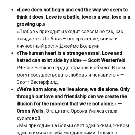
«Love does not begin and end the way we seem to
think it does. Love is a battle, love is a war; love is a
growing up.»
«Любовь приходит и уходит совсем не так, как
ожидается. Любовь – это сражение, война и
личностный рост.» Джеймс Болдуин.
«The human heart is a strange vessel. Love and
hatred can exist side by side» — Scott Westerfeld.
«Человеческое сердце странный объект. В нем
могут сосуществовать любовь и ненависть.» —
Скотт Вестерфилд.
«We’re born alone, we live alone, we die alone. Only
through our love and friendship can we create the
illusion for the moment that we’re not alone.» —
Orson Wells.
Эта цитата Орсона Уиллса стала
культовой.
«Мы приходим на белый свет одинокими, живем
одинокими и погибаем одинокими. Только с