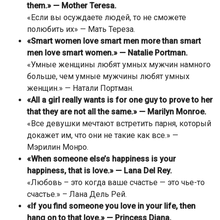
them.» — Mother Teresa.
«Если вы осуждаете людей, то не сможете
полюбить их» — Мать Тереза.
«Smart women love smart men more than smart
men love smart women.» — Natalie Portman.
«Умные женщины любят умных мужчин намного
больше, чем умные мужчины любят умных
женщин.» — Натали Портман.
«All a girl really wants is for one guy to prove to her
that they are not all the same.» — Marilyn Monroe.
«Все девушки мечтают встретить парня, который
докажет им, что они не такие как все.» —
Мэрилин Монро.
«When someone else’s happiness is your
happiness, that is love.» — Lana Del Rey.
«Любовь – это когда ваше счастье — это чье-то
счастье.» – Лана Дель Рей.
«If you find someone you love in your life, then
hang on to that love.» — Princess Diana.