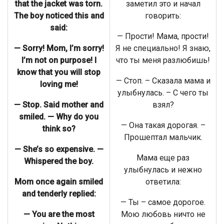
that the jacket was torn.
заметил это и начал
The boy noticed this and
говорить:
said:
— Прости! Мама, прости!
— Sorry! Mom, I’m sorry!
Я не специально! Я знаю,
I’m not on purpose! I
что ты меня разлюбишь!
know that you will stop
— Стоп. – Сказала мама и
loving me!
улыбнулась. – С чего ты
— Stop. Said mother and
взял?
smiled. — Why do you
— Она такая дорогая. –
think so?
Прошептал мальчик.
— She’s so expensive. —
Мама еще раз
Whispered the boy.
улыбнулась и нежно
Mom once again smiled
ответила:
and tenderly replied:
— Ты – самое дорогое.
— You are the most
Мою любовь ничто не