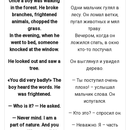
Once a boy was walking
in the forest. He broke
Одни мальчик гулял в
branches, frightened
лесу. Он ломал ветки,
animals, chopped the
пугал животных и мял
grass.
траву.
In the evening, when he
Вечером, когда он
went to bed, someone
ложился спать, в окно
knocked at the window.
кто-то постучал.
He looked out and saw a
Он выглянул и увидел
tree.
дерево.
«You did very badly!» The
— Ты поступил очень
boy heard the words. He
плохо! – услышал
was frightened.
мальчик слова. Он
испугался.
— Who is it? — He asked.
— Кто это? – спросил он.
— Never mind. I am a
part of nature. And you
— Неважно. Я – часть