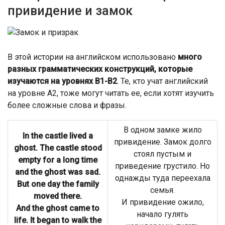
привидение и замок
В этой истории на английском использовано
много
разных грамматических конструкций, которые
изучаются на уровнях В1-В2
. Те, кто учат английский
на уровне А2, тоже могут читать ее, если хотят изучить
более сложные слова и фразы.
В одном замке жило
In the castle lived a
привидение. Замок долго
ghost. The castle stood
стоял пустым и
empty for a long time
приведение грустило. Но
and the ghost was sad.
однажды туда переехала
But one day the family
семья.
moved there.
И привидение ожило,
And the ghost came to
начало гулять
life. It began to walk the