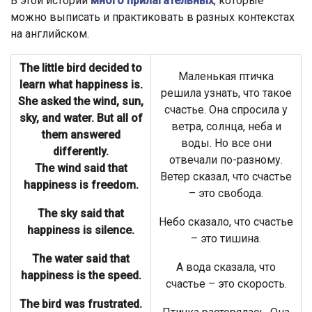
В этой истории
много прилагательных
, которые
можно выписать и практиковать в разных контекстах
на английском.
The little bird decided to
Маленькая птичка
learn what happiness is.
решила узнать, что такое
She asked the wind, sun,
счастье. Она спросила у
sky, and water. But all of
ветра, солнца, неба и
them answered
воды. Но все они
differently.
отвечали по-разному.
The wind said that
Ветер сказал, что счастье
happiness is freedom.
– это свобода.
The sky said that
Небо сказало, что счастье
happiness is silence.
– это тишина.
The water said that
А вода сказала, что
happiness is the speed.
счастье – это скорость.
The bird was frustrated.