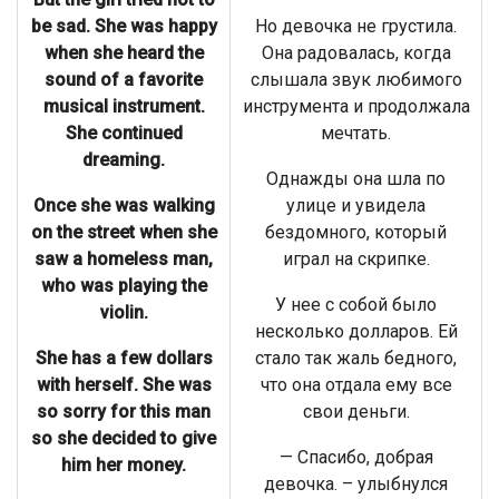
be sad. She was happy
Но девочка не грустила.
when she heard the
Она радовалась, когда
sound of a favorite
слышала звук любимого
musical instrument.
инструмента и продолжала
She continued
мечтать.
dreaming.
Однажды она шла по
Once she was walking
улице и увидела
on the street when she
бездомного, который
saw a homeless man,
играл на скрипке.
who was playing the
У нее с собой было
violin.
несколько долларов. Ей
She has a few dollars
стало так жаль бедного,
with herself. She was
что она отдала ему все
so sorry for this man
свои деньги.
so she decided to give
— Спасибо, добрая
him her money.
девочка. – улыбнулся