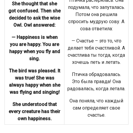
Птичка растерялась. Она
She thought that she
подумала, что запуталась.
got confused. Then she
Потом она решила
decided to ask the wise
спросить мудрую сову. А
Owl. Owl answered:
сова ответила:
— Happiness is when
— Счастье – это то, что
you are happy. You are
делает тебя счастливой. А
happy when you fly and
счастлива ты тогда, когда
sing.
хочешь петь и летать.
The bird was pleased. It
Птичка обрадовалась.
was true! She was
Это была правда! Она
always happy when she
радовалась, когда летала.
was flying and singing!
Она поняла, что каждый
She understood that
сам определяет свое
every creature has their
счастье.
own happiness.