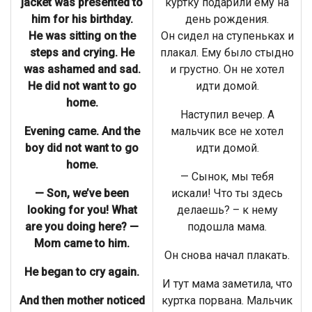
jacket was presented to
куртку подарили ему на
him for his birthday.
день рождения.
He was sitting on the
Он сидел на ступеньках и
steps and crying. He
плакал. Ему было стыдно
was ashamed and sad.
и грустно. Он не хотел
He did not want to go
идти домой.
home.
Наступил вечер. А
Evening came. And the
мальчик все не хотел
boy did not want to go
идти домой.
home.
— Сынок, мы тебя
— Son, we’ve been
искали! Что ты здесь
looking for you! What
делаешь? – к нему
are you doing here? —
подошла мама.
Mom came to him.
Он снова начал плакать.
He began to cry again.
И тут мама заметила, что
And then mother noticed
куртка порвана. Мальчик