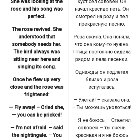
She was looking at the
куст сел соловей. Он
rose and his song was
начал красиво петь. Он
perfect.
смотрел на розу и пел
прекрасную песню.
The rose revived. She
understood that
Роза ожила. Она поняла,
somebody needs her.
что она кому-то нужна.
The bird always was
Птица постоянно сидела
sitting near here and
рядом и пела песенки.
singing its song.
Однажды он подлетел
Once he flew up very
близко и роза
close and the rose was
испугалась:
frightened:
— Улетай! – сказала она.
— Fly away! – Cried she,
– Ты можешь уколоться!
— you can be pricked!
— Я не боюсь. – Ответил
— I’m not afraid. – said
соловей. – ты очень
the nightingale. – You
красивая и я не боюсь