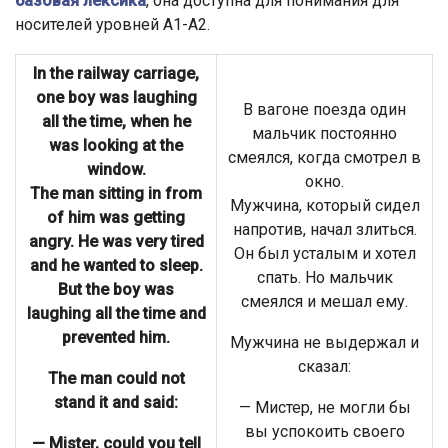
базовая лексика
, она доступна для понимания для
носителей уровней А1-А2.
In the railway carriage,
one boy was laughing
В вагоне поезда один
all the time, when he
мальчик постоянно
was looking at the
смеялся, когда смотрел в
window.
окно.
The man sitting in from
Мужчина, который сидел
of him was getting
напротив, начал злиться.
angry. He was very tired
Он был усталым и хотел
and he wanted to sleep.
спать. Но мальчик
But the boy was
смеялся и мешал ему.
laughing all the time and
prevented him.
Мужчина не выдержал и
сказал:
The man could not
stand it and said:
— Мистер, не могли бы
вы успокоить своего
— Mister, could you tell