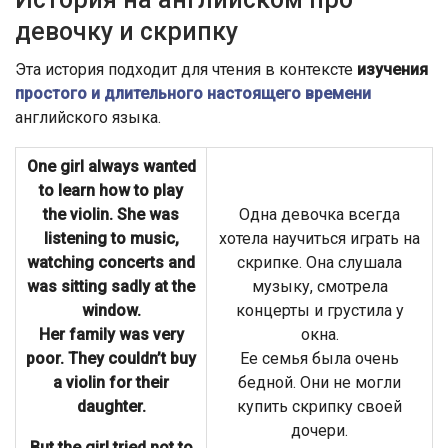
девочку и скрипку
Эта история подходит для чтения в контексте
изучения
простого и длительного настоящего времени
английского языка.
One girl always wanted
to learn how to play
the violin. She was
Одна девочка всегда
listening to music,
хотела научиться играть на
watching concerts and
скрипке. Она слушала
was sitting sadly at the
музыку, смотрела
window.
концерты и грустила у
Her family was very
окна.
poor. They couldn’t buy
Ее семья была очень
a violin for their
бедной. Они не могли
daughter.
купить скрипку своей
дочери.
But the girl tried not to