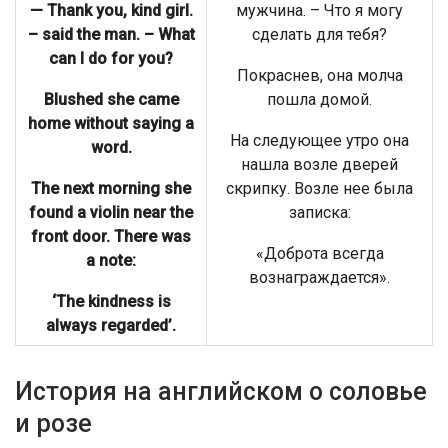
— Thank you, kind girl.
мужчина. – Что я могу
– said the man. – What
сделать для тебя?
can I do for you?
Покраснев, она молча
Blushed she came
пошла домой.
home without saying a
На следующее утро она
word.
нашла возле дверей
The next morning she
скрипку. Возле нее была
found a violin near the
записка:
front door. There was
«Доброта всегда
a note:
вознаграждается».
‘The kindness is
always regarded’.
История на английском о соловье
и розе