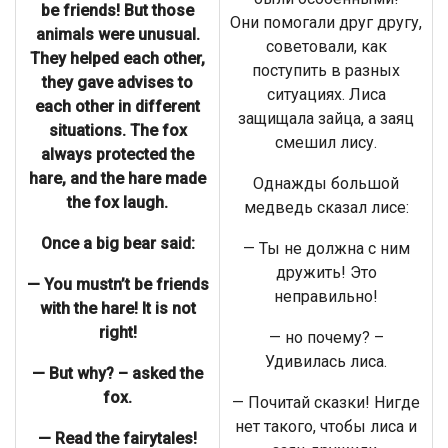
be friends! But those
Они помогали друг другу,
animals were unusual.
советовали, как
They helped each other,
поступить в разных
they gave advises to
ситуациях. Лиса
each other in different
защищала зайца, а заяц
situations. The fox
смешил лису.
always protected the
hare, and the hare made
Однажды большой
the fox laugh.
медведь сказал лисе:
Once a big bear said:
— Ты не должна с ним
дружить! Это
— You mustn’t be friends
неправильно!
with the hare! It is not
right!
— но почему? –
Удивилась лиса.
— But why? – asked the
fox.
— Почитай сказки! Нигде
нет такого, чтобы лиса и
— Read the fairytales!