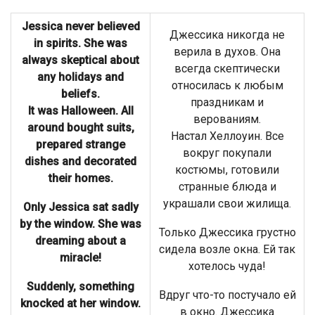
Jessica never believed
Джессика никогда не
in spirits. She was
верила в духов. Она
always skeptical about
всегда скептически
any holidays and
относилась к любым
beliefs.
праздникам и
It was Halloween. All
верованиям.
around bought suits,
Настал Хеллоуин. Все
prepared strange
вокруг покупали
dishes and decorated
костюмы, готовили
their homes.
странные блюда и
украшали свои жилища.
Only Jessica sat sadly
by the window. She was
Только Джессика грустно
dreaming about a
сидела возле окна. Ей так
miracle!
хотелось чуда!
Suddenly, something
Вдруг что-то постучало ей
knocked at her window.
в окно. Джессика