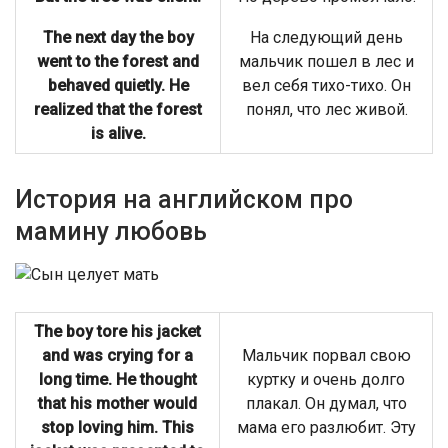
The next day the boy
На следующий день
went to the forest and
мальчик пошел в лес и
behaved quietly. He
вел себя тихо-тихо. Он
realized that the forest
понял, что лес живой.
is alive.
История на английском про
мамину любовь
The boy tore his jacket
and was crying for a
Мальчик порвал свою
long time. He thought
куртку и очень долго
that his mother would
плакал. Он думал, что
stop loving him. This
мама его разлюбит. Эту