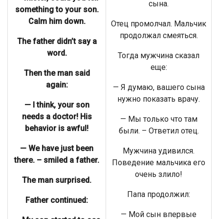
сына.
something to your son.
Calm him down.
Отец промолчал. Мальчик
продолжал смеяться.
The father didn’t say a
word.
Тогда мужчина сказал
еще:
Then the man said
again:
— Я думаю, вашего сына
нужно показать врачу.
— I think, your son
needs a doctor! His
— Мы только что там
behavior is awful!
были. – Ответил отец.
— We have just been
Мужчина удивился.
there. – smiled a father.
Поведение мальчика его
очень злило!
The man surprised.
Папа продолжил:
Father continued:
— Мой сын впервые