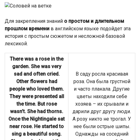
Для закрепления знаний
о простом и длительном
прошлом времени
в английском языке подойдет эта
история с простым сюжетом и несложной базовой
лексикой.
There was a rose in the
garden. She was very
sad and often cried.
В саду росла красивая
Other flowers had
роза. Она была грустной
people who loved them.
и часто плакала. Другие
They were presented all
цветы находили себе
the time. But rose
хозяев – их срывали и
wasn’t. She had thorns.
дарили друг другу люди.
Once the Nightingale sat
А розу никто не трогал. У
near rose. He started to
нее были острые шипы.
sing a beautiful song.
Однажды на соседний