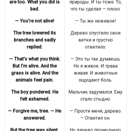
are too. What you did is
природы. И ты тоже. То,
bad.
что ты сделал — плохо.
— You’re not alive!
— Ты же неживое!
The tree lowered its
Дерево опустило свои
branches and sadly
ветки и грустно
replied:
ответило:
— That’s what you think.
— Это ты так думаешь.
But I’m alive. And the
Но я живое. И трава
grass is alive. And the
живая. И животные
animals feel pain.
ощущают боль.
The boy pondered. He
Мальчик задумался. Ему
felt ashamed.
стало стыдно.
— Forgive me, tree. — He
— Прости меня, дерево.
answered.
– Ответил он.
But the tree was silent.
Но дерево промолчало.