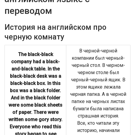
переводом
История на английском про
черную комнату
В черной-черной
The black-black
компании был черный-
company had a black-
черный стол. В черном-
and-black table. In the
черном столе был
black-black desk was a
черный-черный ящик. В
black-black box. In this
этом ящике лежала
box was a black folder.
черная папка. А в черной
And in the black folder
папке на черных листах
were some black sheets
бумаги была написана
of paper. There were
страшная история.
written some gory story.
Все, кто читали эту
Everyone who read this
историю, начинали
story began to see