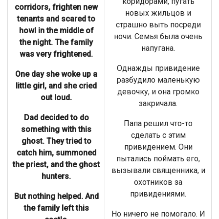
коридорами, пугать
corridors, frighten new
новых жильцов и
tenants and scared to
страшно выть посреди
howl in the middle of
ночи. Семья была очень
the night. The family
напугана.
was very frightened.
Однажды привидение
One day she woke up a
разбудило маленькую
little girl, and she cried
девочку, и она громко
out loud.
закричала.
Dad decided to do
Папа решил что-то
something with this
сделать с этим
ghost. They tried to
привидением. Они
catch him, summoned
пытались поймать его,
the priest, and the ghost
вызывали священника, и
hunters.
охотников за
привидениями.
But nothing helped. And
the family left this
Но ничего не помогало. И