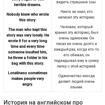
видеть страшные сны.
terrible dreams.
Никто не знал, кто
Nobody knew who wrote
написал эту историю.
this story.
Человек, который
The man who kept this
хранил эту историю, был
story was very lonely. He
очень одиноким. Он
wrote it for a very long
писал ее очень долго и
time and every time
каждый раз, когда кто-то
someone insulted him,
его обижал, он
he threw a folder in his
подкидывал ему в сумку
bag with this story.
папку с этой историей.
Loneliness sometimes
Одиночество иногда
makes people very
делает людей очень
angry.
злыми.
История на английском про