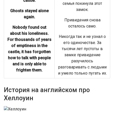
castle.
семья покинула этот
замок.
Ghosts stayed alone
again.
Привидения снова
осталось само.
Nobody found out
about his loneliness.
Никогда так и не узнал о
For thousands of years
его одиночестве. За
of emptiness in the
тысячи лет пустоты в
castle, it has forgotten
замке привидение
how to talk with people
разучилось
and is only able to
разговаривать с людьми
frighten them.
и умело только пугать их.
История на английском про
Хеллоуин