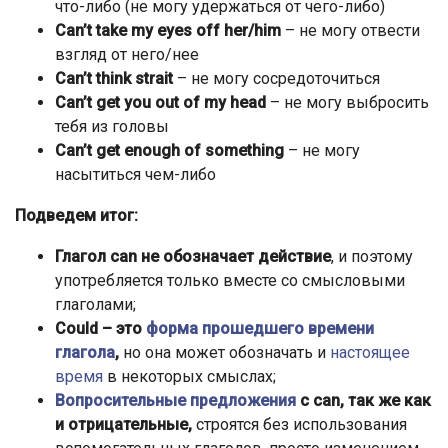
что-либо (не могу удержаться от чего-либо)
Can’t take my eyes off her/him
– не могу отвести
взгляд от него/нее
Can’t think strait
– не могу сосредоточиться
Can’t get you out of my head
– не могу выбросить
тебя из головы
Can’t get enough of something
– не могу
насытиться чем-либо
Подведем итог:
Глагол can не обозначает действие
, и поэтому
употребляется только вместе со смысловыми
глаголами;
Could – это
форма прошедшего времени
глагола
,
но она может обозначать и
настоящее
время
в некоторых смыслах;
Вопросительные предложения
с can, так же как
и отрицательные,
строятся без использования