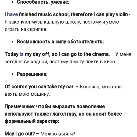
Способность, умение;
I
have
finished music school, therefore I can play violin
.-
Я закончил музыкальную школу, поэтому я умею
играть на скрипке.
Возможность в силу обстоятельств;
Today
is
my day off, so I can go to the cinema.
– У меня
сегодня выходной, поэтому я могу пойти в кино.
Разрешение;
Of course you can take my car.
– Конечно, можешь
взять мою машину.
Примечание: чтобы выразить позволение
используют также глагол may, но он носит более
формальный характер:
May I go out?
– Можно выйти?