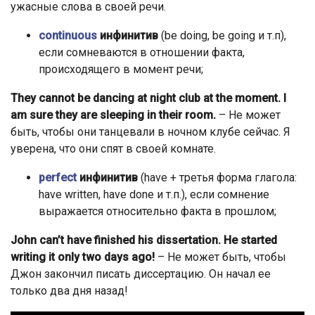
ужасные слова в своей речи.
continuous
инфинитив
(be doing, be going и т.п),
если сомневаются в отношении факта,
происходящего в момент речи;
They cannot be dancing at night club at the moment. I
am sure they are sleeping in their room
.
– Не может
быть, чтобы они танцевали в ночном клубе сейчас. Я
уверена, что они спят в своей комнате.
perfect
инфинитив
(have + третья форма глагола:
have written, have done и т.п.), если сомнение
выражается относительно факта в прошлом;
John can’t have finished his dissertation. He started
writing it only two days ago
!
– Не может быть, чтобы
Джон закончил писать диссертацию. Он начал ее
только два дня назад!