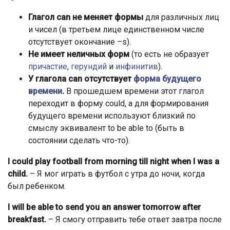
Глагол can не меняет формы
для различных лиц
и чисел (в третьем лице единственном числе
отсутствует окончание –s).
Не имеет неличных форм
(то есть не образует
причастие
,
герундий
и
инфинитив
).
У глагола can отсутствует
форма будущего
времени
.
В прошедшем времени этот глагол
переходит в форму could, а для формирования
будущего времени используют близкий по
смыслу эквивалент to be able to (быть в
состоянии сделать что-то).
I could play football from morning till night when I was a
child.
– Я мог играть в футбол с утра до ночи, когда
был ребенком.
I will be able to send you an answer tomorrow after
breakfast.
– Я смогу отправить тебе ответ завтра после