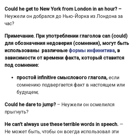
Could he get to New York from London in an hour? –
Неужели он добрался до Нью-Йорка из Лондона за
час?
Примечание. При употреблении глаголов can (could)
для обозначения недоверия (сомнения), могут быть
использованы различные
формы инфинитива
, в
зависимости от времени факта, который ставится
под сомнение:
простой infinitive смыслового глагола,
если
сомнению подвергается факт в настоящем или
будущем;
Could he dare to jump
?
– Неужели он осмелился
прыгнуть?
He can’t always use these terrible words in speech
.
—
Не может быть, чтобы он всегда использовал эти